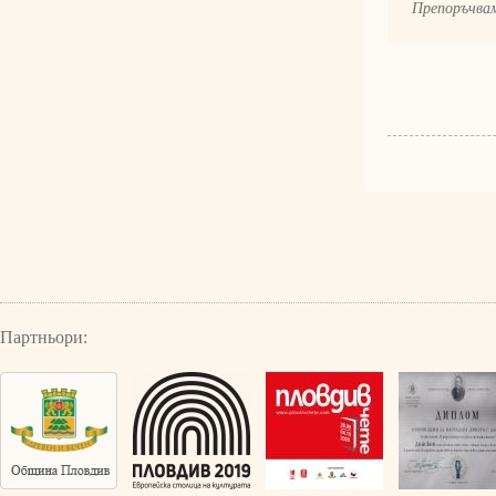
Препоръчвам
Партньори: