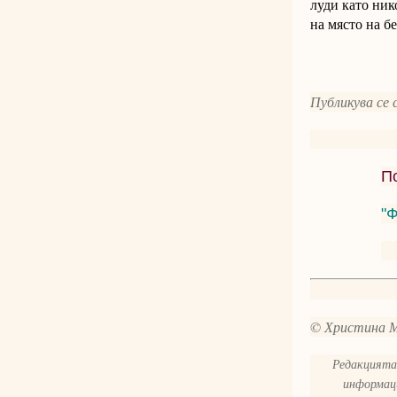
луди като ник
на място на б
Публикува се 
По
"
© Христина 
Редакцията 
информаци