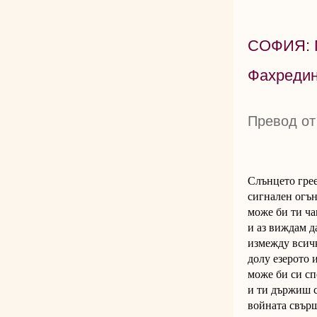
СОФИЯ: 
Фахредин
Превод от
Слънцето грее
сигнален огън
може би ти ча
и аз виждам д
измежду всичк
долу езерото 
може би си сп
и ти държиш с
войната свър