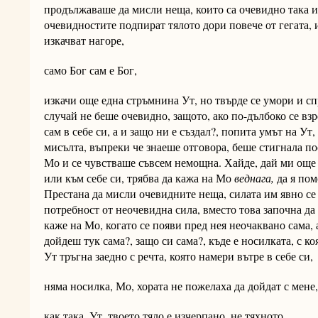
продължаваше да мисли неща, които са очевидно така и
очевидностите подпират тялото дори повече от гегата, и
изкачват нагоре,
само Бог сам е Бог,
изкачи още една стръмнина Ут, но твърде се умори и сп
случай не беше очевидно, защото, ако по-дълбоко се взре
сам в себе си, а и защо ни е създал?, попита умът на У
мисълта, въпреки че знаеше отговора, беше стигнала п
Мо и се чувстваше съвсем немощна. Хайде, дай ми още 
или към себе си, трябва да кажа на Мо
веднага,
да я пом
Престана да мисли очевидните неща, силата им явно се
потребност от неочевидна сила, вместо това започна да
каже на Мо, когато се появи пред нея неочаквано сама, 
дойдеш тук сама?, защо си сама?, къде е носилката, с ко
Ут тръгна заедно с речта, която намери вътре в себе си,
няма носилка, Мо, хората не пожелаха да дойдат с мене
как така, Ут, твоето тяло е изчерпано, не тяхното,