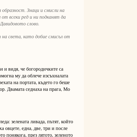
 образност. Знаци и смисли на
от всеки ред и ни подканят да
Давидовото слово.
на света, като добие смисъл от
н и видя, че богородичките са
помогна му да облече изсъхналата
трехата на портата, където го беше
бор. Двамата седнаха на прага, Мо
леда: зелената ливада, пътят, който
ха овцете, една, две, три и после
то понякога, през лятото, зеленото