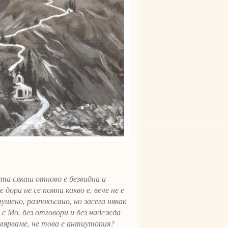
та сякаш отново е безвидна и
 дори не се помни какво е, вече не е
шено, разпокъсано, но засега някак
 с Мо, без отговори и без надежда
овярваме, че това е антиутопия?