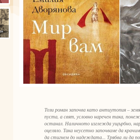
Този роман започва като антиутопия – земя
пуста, а свят, условно наречен така, понеже
останал. Наличното изглежда ущърбно, нару
оцеляло. Така неусетно започваме да крачим
да стигнем до надеждата... Трябва ли да п