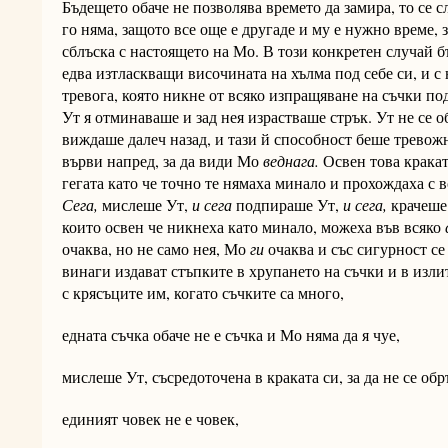
Бъдещето обаче не позволява времето да замира, то се с
го няма, защото все още е другаде и му е нужно време, з
сблъска с настоящето на Мо. В този конкретен случай б
едва изтласкващи височината на хълма под себе си, и с
тревога, която никне от всяко изпращяване на съчки по
Ут я отминаваше и зад нея израстваше стрък. Ут не се 
виждаше далеч назад, и тази й способност беше тревожн
върви напред, за да види Мо
веднага.
Освен това кракат
гегата като че точно те нямаха минало и прохождаха с в
Сега,
мислеше Ут,
и сега
подпираше Ут,
и сега,
крачеше
които освен че никнеха като минало, можеха във всяко
очаква, но не само нея, Мо
ги
очаква и със сигурност се
винаги издават стъпките в хрупането на съчки и в изли
с крясъците им, когато съчките са много,
едната съчка обаче не е съчка и Мо няма да я чуе,
мислеше Ут, съсредоточена в краката си, за да не се об
единият човек не е човек,