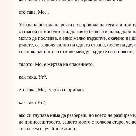
ето така, Мо…
Ут хвана ритъма на речта в съпровода на гегата и прип
оттласна от височината, до която беше стигнала, дори н
могло да последва, а едно малко вързопче, окачено на ш
ръцете, се залюля силно на едната страна, после на друг
го спря, настани го отново между гърдите си и обясни, 
тялото, Мо, е жертва на спасението,
как така, Ут?,
ето така, Мо, тялото се принася,
как така Ут?,
ако си глупава няма да разбереш, но което не разбираме
да принесеш твоето, защото моето е толкова старо, че в
то съвсем случайно е живо,