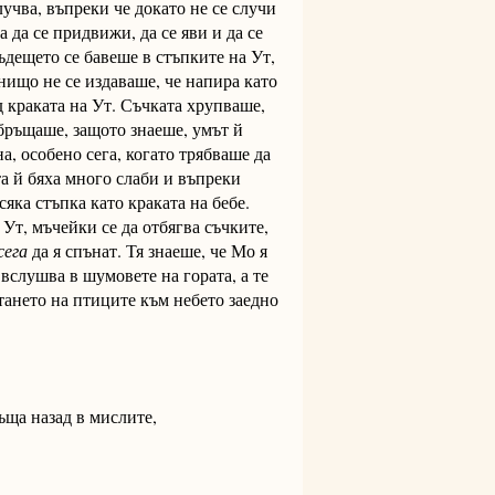
лучва, въпреки че докато не се случи
а да се придвижи, да се яви и да се
ъдещето се бавеше в стъпките на Ут,
 нищо не се издаваше, че напира като
д краката на Ут. Съчката хрупваше,
обръщаше, защото знаеше, умът й
а, особено сега, когато трябваше да
а й бяха много слаби и въпреки
сяка стъпка като краката на бебе.
 Ут, мъчейки се да отбягва съчките,
сега
да я спънат. Тя знаеше, че Мо я
 вслушва в шумовете на гората, а те
тането на птиците към небето заедно
ръща назад в мислите,