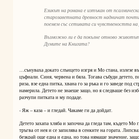
Езикът на романа е изтъкан от псалмическа
старозаветната древност надничат почти 
поемем със сетивата си чувствеността на 
Възможно ли е да покълне отново животът 
Думите на Книгата?
…сънуваха докато слънцето изгря и Мо стана, излезе въ
цъфнали. Синя, червена и бяла. Тогава събуди детето, 
риза, взе една питка, хвана го за ръка и го заведе под с
намерила. Детето не знаеше защо, но я следваше без из
разчупи питката и му подаде.
- Яж – каза – и гледай. Чакаме ги да дойдат.
Детето захапа хляба и започна да гледа там, където Мо г
тръгва от нея и се запилява в сенките на гората. Липсва
безкрай още една и една, но това нямаше значение, защо