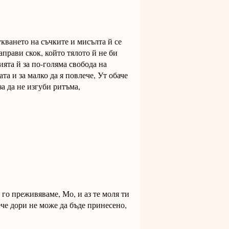
укването на съчките и мисълта й се
аправи скок, който тялото й не би
ията й за по-голяма свобода на
ата и за малко да я повлече, Ут обаче
за да не изгуби ритъма,
, го преживяваме, Мо, и аз те моля ти
ече дори не може да бъде принесено,