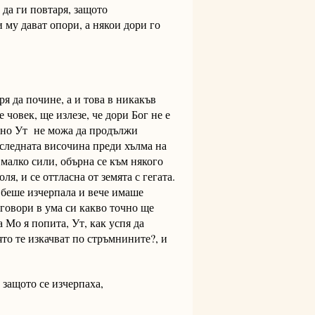
 да ги повтаря, защото
 му дават опори, а някои дори го
ря да почине, а и това в никакъв
 човек, ще излезе, че дори Бог не е
т, но Ут не можа да продължи
оследната височина преди хълма на
малко сили, обърна се към някого
оля, и се оттласна от земята с гегата.
 беше изчерпала и вече имаше
 говори в ума си какво точно ще
а Мо я попита, Ут, как успя да
ято те изкачват по стръмнините?, и
, защото се изчерпаха,