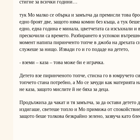
стигне за всички години…
тук Мо малко се обърка и замълча да премисли това брое
едно броят две, защото няма комин без къща, а тук беше
едно, една година е минала, цветчетата са изсъхнали и 
прескочили са времето. Разбирането я успокои вътрешно
момент напипа пиринченто топче в джоба на дрехата си
служеше за нищо. Извади го и го подаде на детето,
- вземи – каза – това може би е играчка.
Детето взе пиринченото топче, стисна го в юмручето си 
топчето стана потребно, а Мо се зачуди как материята н
не каза, защото мислите й не бяха за деца.
Продължиха да чакат и тя замълча, за да остави детето 
издигаше, светеше топло и Мо примижа от спокойствие,
защото беше толкова безкрайно зелено, зазвуча като бле