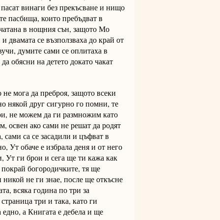
 пасат винаги без прекъсване и нищо
ите пасбища, които пребъдват в
ечатана в нощния сън, защото Мо
 и двамата се възползваха до край от
вучи, думите сами се оплитаха в
 да обясни на детето докато чакат
то не мога да преброя, защото всеки
но някой друг сигурно го помни, те
ри, не можем да ги размножим като
м, освен ако сами не решат да родят
, сами са се засадили и цъфват в
о, Ут обаче е избрала деня и от него
и, Ут ги брои и сега ще ти кажа как
м покрай богородичките, тя ще
и никой не ги знае, после ще откъсне
та, всяка година по три за
страница три и така, като ги
 едно, а Книгата е дебела и ще