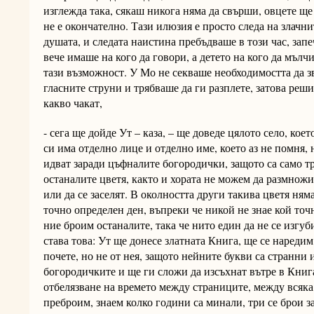
изглежда така, сякаш никога няма да свърши, овцете ще
не е окончателно. Тази илюзия е просто следа на злачн
душата, и следата наистина пребъдваше в този час, зап
вече имаше на кого да говори, а детето на кого да мълчи
тази възможност. У Мо не секваше необходимостта да з
гласните струни и трябваше да ги разплете, затова реши
какво чакат,
- сега ще дойде Ут – каза, – ще доведе цялото село, кое
си има отделно лице и отделно име, което аз не помня, 
идват заради цъфналите богородички, защото са само т
останалите цветя, както и хората не можем да размножи
или да се заселят. В околността други такива цветя няма
точно определен ден, въпреки че никой не знае кой точн
ние броим останалите, така че нито един да не се изгуб
става това: Ут ще донесе златната Книга, ще се нареди
почете, но не от нея, защото нейните букви са странни 
богородичките и ще ги сложи да изсъхнат вътре в Книга
отбелязване на времето между страниците, между всяка 
преброим, знаем колко години са минали, три се брои за