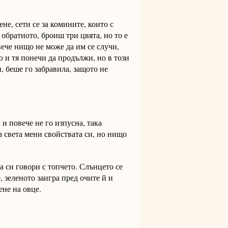
не, сети се за комините, които с
 обратното, броиш три цвята, но то е
вече нищо не може да им се случи,
 и тя понечи да продължи, но в този
, беше го забравила, защото не
и повече не го изпусна, така
а света мени свойствата си, но нищо
да си говори с топчето. Слънцето се
 зеленото заигра пред очите й и
ене на овце.