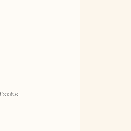
ú bez duše.