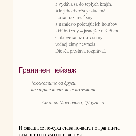
s vydáva sa do teplých krajín.
Ale jeho dievča je studené,
učí sa poznávať sny
a namiesto poletujúcich holubov
vidí hviezdy – jasnejšie než žiara.
Chlapec sa už do krajiny
večnej zimy nevracia.
Dievča prestáva rozprávať.
Граничен пейзаж
"сюжетите са други,
не странстват вече по земите"
Аксиния Михайлова, "Други са"
И сякаш все по-суха става почвата по границата
слънцето го няма по тази земя.