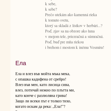
k sebe,
k sebe?
Prečo utekám ako kamenná rieka
k tomuto svetu,
ktorý sa skladá z lístkov v herbári...?
Poď, zjav sa na obzore ako luna
v mojom tele, priezračná a súmračná.
Poď, buď pre mňa riekou
i brehom i mostom k inému Vesmíru!
Ела
Ела и влез във мойта мъка мека,
с опашка кадифена от сребро!
Влез във мен, като лисица сива,
влез, потичай нежно по плътта ми,
като конче с разлюляна грива!
Защо ли всеки път е толкоз тихо,
когато искам да река: „Ела!”?