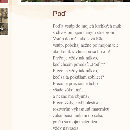
Poď
Poď a vstúp do mojich krehkých múk
s chvostom zjemneným striebrom!
Vstúp do mňa ako sivá líška,
vstúp, pobehaj nežne po mojom tele
ako koník s vlniacou sa hrivou!
Prečo je vždy tak mĺkvo,
keď chcem povedať: „Poď!“?
Prečo je vždy tak mĺkvo,
keď sa ťa pokúšam zobliecť?
Prečo je priezračné ticho
všade vôkol mňa
a nežne ma objíma?
Prečo vždy, keď bolestivo
roztvorím vyhasnutú maternicu,
zahanbená unikám do seba,
prečo sa moja maternica
vždy navracia