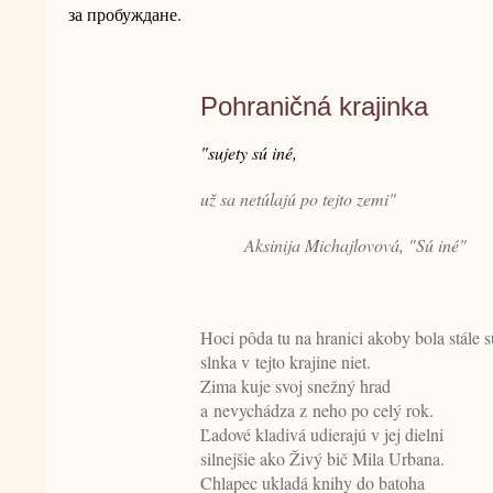
за пробуждане.
Pohraničná krajinka
"sujety sú iné,
už sa netúlajú po tejto zemi"
Aksinija Michajlovová, "Sú iné"
Hoci pôda tu na hranici akoby bola stále s
slnka v tejto krajine niet.
Zima kuje svoj snežný hrad
a nevychádza z neho po celý rok.
Ľadové kladivá udierajú v jej dielni
silnejšie ako Živý bič Mila Urbana.
Chlapec ukladá knihy do batoha