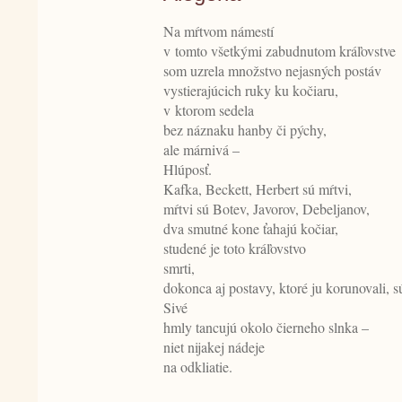
Na mŕtvom námestí
v tomto všetkými zabudnutom kráľovstve
som uzrela množstvo nejasných postáv
vystierajúcich ruky ku kočiaru,
v ktorom sedela
bez náznaku hanby či pýchy,
ale márnivá –
Hlúposť.
Kafka, Beckett, Herbert sú mŕtvi,
mŕtvi sú Botev, Javorov, Debeljanov,
dva smutné kone ťahajú kočiar,
studené je toto kráľovstvo
smrti,
dokonca aj postavy, ktoré ju korunovali, s
Sivé
hmly tancujú okolo čierneho slnka –
niet nijakej nádeje
na odkliatie.