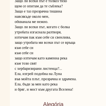
Защо ли всеки път е толкоз тихо
щом се опитам да те съблека?
Защо е таз прозрачна тишина
навсякъде около мен,
обхванала ме нежно.
Защо ли всеки път, когато с болка
утробата изгаснала разтворя,
изтичам пак към себе си свенлива,
защо утробата ми всеки път се връща
към себе си
към себе си
защо изтичам като каменна река
към този свят
с хербаризирани листенца?...
Ела, изгрей подобна на Луна
във мойта плът, прозрачна и здрачена.
Ела, бъди за мен като река
и бряг, и мост към другата Вселена!
Alegória