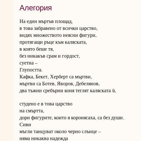
Алегория
На един мъртъв площад,
в това забравено от всички царство,
видях множеството неясни фигури,
протягащи ръце към каляската,
в която беше тя,
без никакъв срам и гордост,
суетна –
Глупостта.
Кафка, Бекет, Херберт са мъртви,
мъртви са Ботев, Яворов, Дебелянов,
два тъжни сребърни коня теглят каляската
ù
,
студено е в това царство
на смъртта,
дори фигурите, които я коронясаха, са без души.
Сиви
мъгли танцуват около черно слънце –
няма никаква надежда