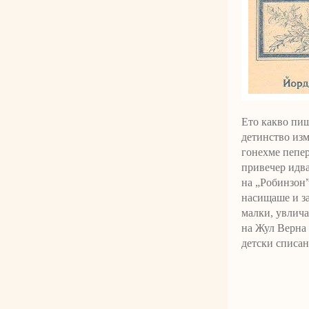
Ето какво пиш
детинство изм
гонехме пепер
привечер идва
на „Робинзон”
насищаше и за
малки, увлича
на Жул Верна 
детски списан