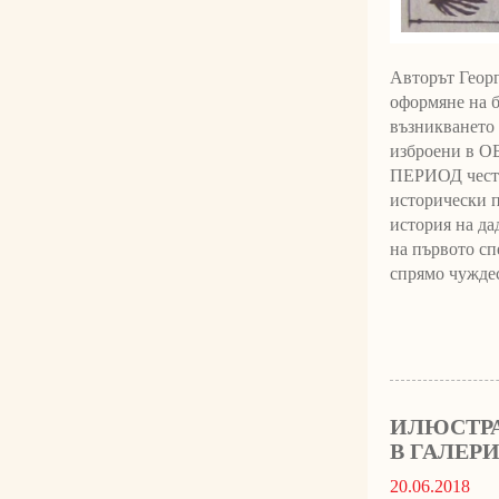
Авторът Георг
оформяне на б
възникването 
изброени в 
ПЕРИОД често 
исторически п
история на да
на първото сп
спрямо чуждес
ИЛЮСТРА
В ГАЛЕР
20.06.2018