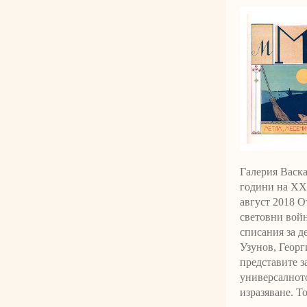
Галерия Васка
години на XX
август 2018 О
световни войн
списания за 
Узунов, Георг
представите з
универсалното
изразяване. То