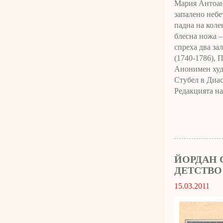
Мария Антоане
запалено небе
падна на коле
блесна ножа –
спреха два за
(1740-1786), 
Анонимен худ
Стубел в Диа
Редакцията на.
ЙОРДАН 
ДЕТСТВО
15.03.2011