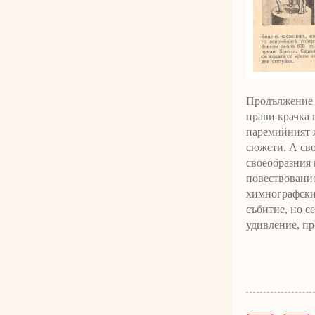
Продължение о
прави крачка 
паремийният 
сюжети. А сво
своеобразния 
повествование
химнографски
събитие, но с
удивление, пр