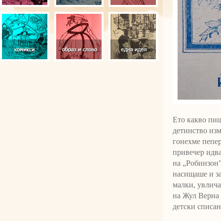
Ето какво пиш
детинство изм
гонехме пепер
привечер идва
на „Робинзон”
насищаше и за
малки, увлича
на Жул Верна 
детски списан