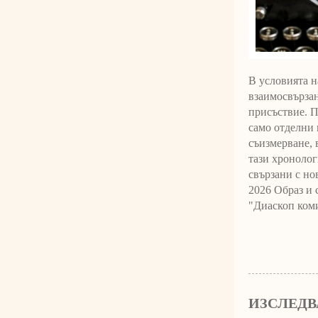
В условията н
взаимосвързан
присъствие. П
само отделни 
съизмерване, 
тази хронолог
свързани с но
2026 Образ и 
"Диаскоп коми
ИЗСЛЕДВ