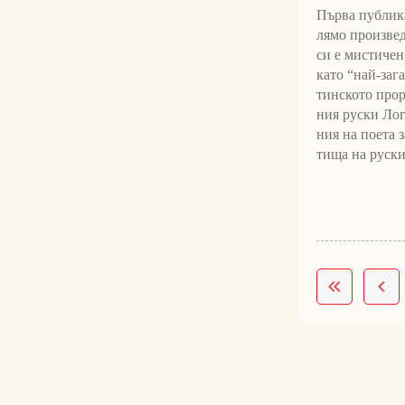
Първа публика
ля­­мо про­из­
си е мистичен, 
като “най-за­га
тинското про­ро
ния руски Лого
ния на поета за
тища на руския