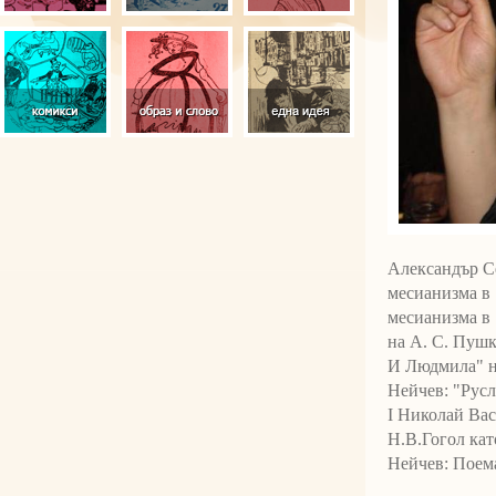
Александър Се
месианизма в 
месианизма в
на А. С. Пушк
И Людмила" на
Нейчев: "Рус
I Николай Вас
Н.В.Гогол кат
Нейчев: Поема