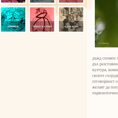
дъжд спомен з
дъх разстояни
култура, коми
своите сътруд
отговорност о
желаят да поп
първоизточник