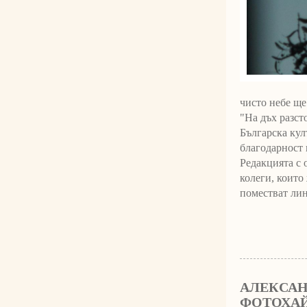
чисто небе ще
"На дъх разст
Българска кул
благодарност 
Редакцията с 
колеги, които
поместват лин
АЛЕКСАН
ФОТОХА