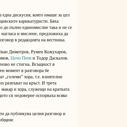
 една дискусия, която имаше за цел
вдивските карикатуристи. Бяха
о до пълно единомислие така и не се
 нагласа и мислене, предложиха да
азговор в редакцията на вестника.
 Иван Димитров, Румен Кожухаров,
омов,
Ц
очо Пеев
и Тодор Даскалов.
тново не стигна. Всъщност в
ен момент в разговора бе
т „големи” хора, т.е. влиятелни
о разпъват на кръст. И трета
, макар и хора, служещи на кратката
щото си недоверие оспорваха всяко
ен да публикува целия разговор и
бобщим: