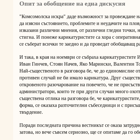
Опит за обобщение на една дискусия
"Комсомолска искра" даде възможност за провеждане на
да изясни състоянието, проблемите и неудачите на пло
изказани различни мнения, от различни гледни точки, н
стигна. И понеже карикатуристите са хора с оперативна
се съберат всички те заедно и да проведат обобщаващ р
И така, в края на ноември се събраха карикатуристите
Иван Гинчев, Стоян Начев, Яко Марински, Валентин Т
Най-същественото в разговора бе, че до единомислие о
противен случай не би имало карикатура. Друг съществ
откровеното разочарование на повечето, че не присъства
администратори, които те при други случаи много охотн
съществена отлика на разговора бе, че карикатуристите
форма, се оказаха разточителни събеседници и с присъ
твърдение.
Поради последната причина вестникът се оказа затрудн
затова, но вече съвсем сериозно, ще се опитаме да го о