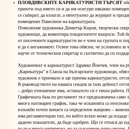
ПЛОВДИВСКИТЕ КАРИКАТУРИСТИ ТЪРСЯТ
об
приюти под името си и да им осигури някакво помещени
се събират, да излагат, а евентуално да журират и прод
помещение Павилион на карикатурата.
Помолихме художника Димитър Киров, творчески секре
художници, да коментира повдигнатите въпроси. Той бе
от посочените карикатуристи не е член на групата и по
и да е ангажимент. Освен това обясни, че условията за 
научи от техническия секретар и съответно да си подад
Художникът и карикатурист Здравко Йончев, член на р
„Карикатура” в Съюза на българските художници, обяс
художник е приемало и ще приема карикатуристи, отго
В ръководството на нашата секция за тази дейност отг
– добро отношение има, останалото си е тяхна работа. П
Графичната база по регламент тя е предназначена само 
много натоварен график, така че исканията са неосно
изложби почти винаги са определени жанрово – живопис
има регламентиран път, по който всеки може да подаде 
дадени показатели, да бъде одобрен. Що се отнася до и
то тя е много интересна, но за съжаление дори секция 