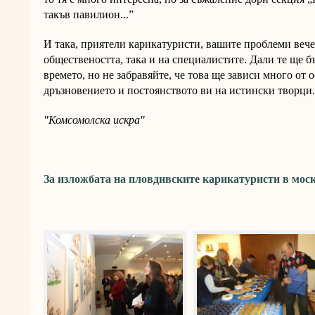
такъв павилион...”
И така, приятели карикатуристи, вашите проблеми вече
обществеността, така и на специалистите. Дали те ще 
времето, но не забравяйте, че това ще зависи много от о
дръзновението и постоянството ви на истински творци.
"Комсомолска искра"
За изложбата на пловдивските карикатуристи в мос