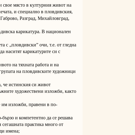
 свое място в културния живот на
печата, и специално в пловдивския,
в Габрово, Разград, Михайловград,
овдивска карикатура. В национален
та с „пловдивски” очи, т.е. от гледна
да наситят карикатурите си с
ивото на тяхната работа и на
 групата на пловдивските художници
а, че истинския си живот
ръжните художествени изложби, както
 им изложби, правени в по-
о-бързо и компетентно да се решава
и сегашната практика много от
жди имена;