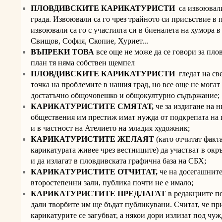
ПЛОВДИВСКИТЕ КАРИКАТУРИСТИ
са извоювали
града. Извоювали са го чрез трайното си присъствие в 
извоювали са го с участията си в биеналета на хумора 
Свищов, София, Скопие, Хуриет...
ВЪПРЕКИ ТОВА
все още не може да се говори за пл
план тя няма собствен щемпел
ПЛОВДИВСКИТЕ КАРИКАТУРИСТИ
гледат на све
точка на проблемите в нашия град, но все още не могат 
достатъчно общочовешко и общокултурно съдържание;
КАРИКАТУРИСТИТЕ СМЯТАТ,
че за издигане на н
обществения им престиж имат нужда от подкрепата на
и в частност на Ателието на младия художник;
КАРИКАТУРИСТИТЕ ЖЕЛАЯТ
(като отчитат факт
карикатурата живее чрез вестниците) да участват в ок
и да излагат в пловдивската графична база на СБХ;
КАРИКАТУРИСТИТЕ ОТЧИТАТ,
че на досегашните
второстепенни зали, публика почти не е имало;
КАРИКАТУРИСТИТЕ ПРЕДЛАГАТ
в редакциите п
дали творбите им ще бъдат публикувани. Считат, че пр
карикатурите се загубват, а някои дори излизат под чу