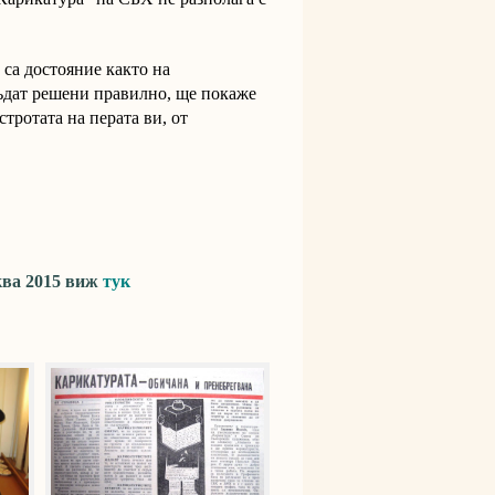
 са достояние както на
бъдат решени правилно, ще покаже
стротата на перата ви, от
ква 2015 виж
тук