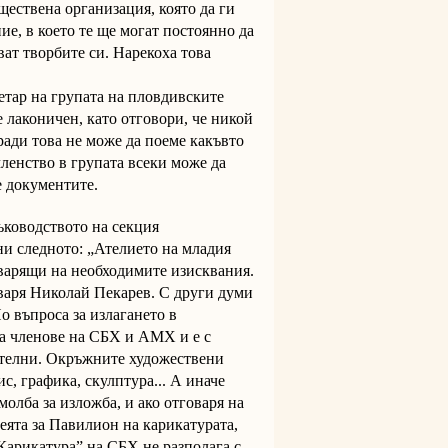
ществена организация, която да ги
е, в което те ще могат постоянно да
ават творбите си. Нарекоха това
тар на групата на пловдивските
 лаконичен, като отговори, че никой
ради това не може да поеме какъвто
членство в групата всеки може да
е документите.
ъководството на секция
ни следното: „Ателието на младия
варящи на необходимите изисквания.
оваря Николай Пекарев. С други думи
о въпроса за излагането в
за членове на СБХ и АМХ и е с
вателни. Окръжните художествени
, графика, скулптура... А иначе
молба за изложба, и ако отговаря на
деята за Павилион на карикатурата,
„Карикатура” на СБХ не разполага с