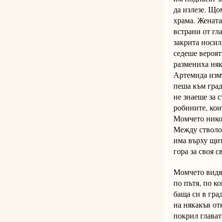
да излезе. Що
храма. Жената
встрани от гл
закрита носил
седеше вероят
размениха няк
Артемида измъ
пеша към град
не знаеше за 
робините, кои
Момчето никог
Между стволов
има върху щит
гора за своя с
Момчето видя,
по пътя, по к
баща си в гра
на някакъв от
покрил глават