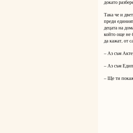
докато разбер
Така че и две
преди единият
децата на дом
който още не 
да кажат, от 
– Аз съм Акте
– Аз съм Едип
– Ще ти покаж