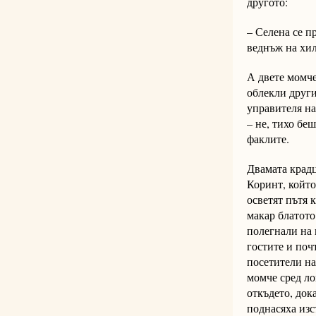
другото:
– Селена се п
веднъж на хил
А двете момче
облекли други
управителя на
– не, тихо бе
факлите.
Двамата крадц
Коринт, който
осветят пътя 
макар блатото
полегнали на 
гостите и поч
посетители на
момче сред ло
откъдето, док
поднасяха изс