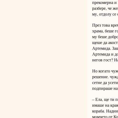
прекомерна и 
разбере, че ж
му, отдолу се
През това вре
храма, беше г
му беше добро
щеше да акост
Артемида. Защ
Артемида и до
негов гост? Н
Но когато чуж
решение. чужд
сетне да усет
подпираше на 
– Ела, ще ти 
имаше на крак
кораба. Надни
момчето от Ко