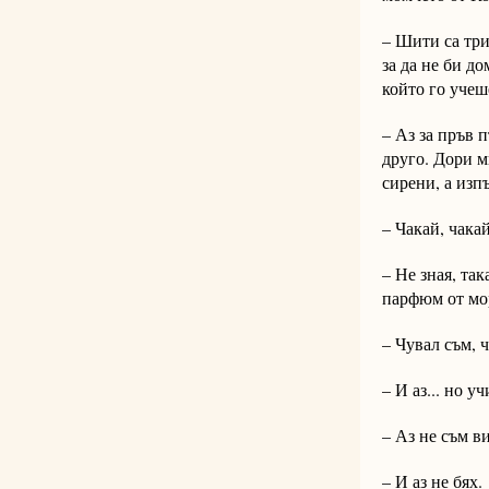
– Шити са три
за да не би д
който го учеш
– Аз за пръв п
друго. Дори м
сирени, а изпъ
– Чакай, чака
– Не зная, та
парфюм от мор
– Чувал съм, 
– И аз... но у
– Аз не съм в
– И аз не бях.