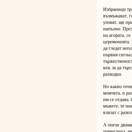
Избраници тря
възмъжават, г
уловят, ще пр
напълно. През
на агората, се
церемонията. 
да гледат неп
първия сигнал
тържественост
кея, за да тъ
разходки.
Но какво точн
момчета, и ра
им се отдава.
мъжете, те ни
влизат с разп
А онези двама
помислиха, че