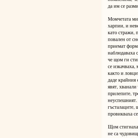
да им се разми
Момчетата мин
харпии, и нев
като стражи, 
повален от сн
приемат форма
наблюдаваха о
че щом ги сти
се изкачваха, 
както и ловци
даде крайния 
явят, хванали
прилепите, тр
неуспешният. 
гъсталаците, 
провикваха се
Щом стигнаха 
не са чудовищ