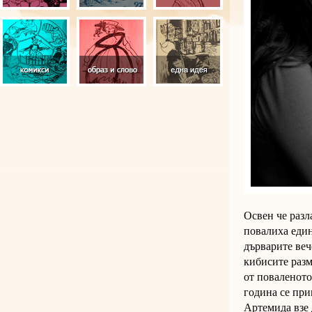
Освен че разл
повалиха един
дърварите веч
кибисите разм
от поваленото
година се при
Артемида взе