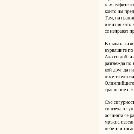
към амфитеатъ
които им пред
Там, на грани
извития като 
се изправят п
В същата тази
вървящите по 
Ако ги доближ
разглежда по-
кой друг да г
посетители на
Олимпийците в
сравнение с ж
Със сигурност
ги взеха от у
богинята се р
мръкна изведн
небето и тога