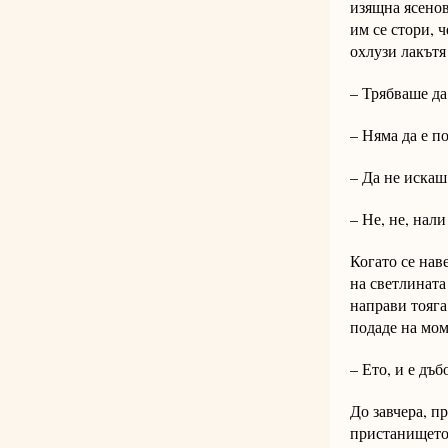
изящна ясенов
им се стори, ч
охлузи лакътя
– Трябваше да
– Няма да е по
– Да не искаш
– Не, не, нали
Когато се наве
на светлината
направи тояга
подаде на мом
– Ето, и е дъ
До завчера, п
пристанището,