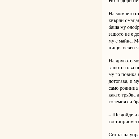
Но те дори не
На момчето от
хвърли омацан
баща му одобр
защото не е д
му е майка. М
нищо, освен ч
На другото мо
защото това н
му го повика 
дотогава, и м
само роднина 
както трябва 
големия си бр
– Ще дойде и 
гостоприемст
Синът на упра