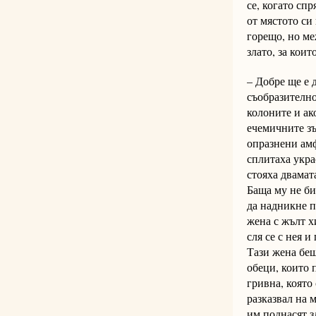
се, когато сп
от мястото си
горещо, но ме
злато, за коит
– Добре ще е 
съобразително
колоните и ак
ечемичните зъ
опразнени амф
сплитаха укра
стояха двамат
Баща му не би
да надникне п
жена с жълт х
сля се с нея 
Тази жена беш
обеци, които 
гривна, която
разказвал на 
им поднасят з