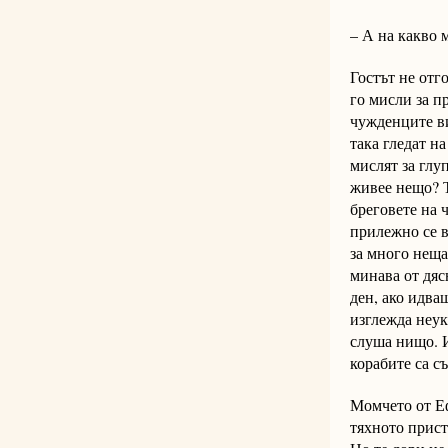
– А на какво
Гостът не отг
го мисли за пр
чужденците ви
така гледат н
мислят за глу
живее нещо? Т
бреговете на 
прилежно се в
за много неща
минава от дяс
ден, ако идваш
изглежда неук
слуша нищо. И
корабите са с
Момчето от Еф
тяхното прист