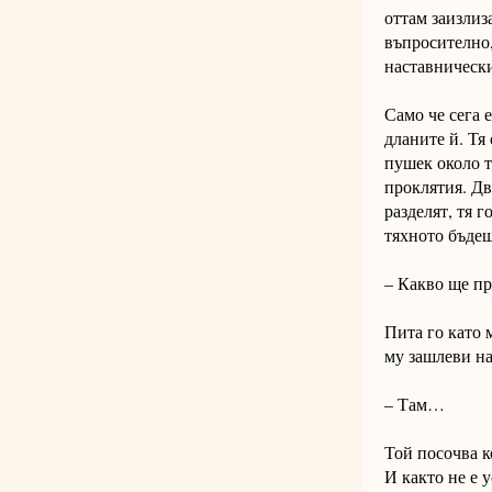
оттам заизлиз
въпросително
наставническ
Само че сега 
дланите й. Тя
пушек около т
проклятия. Дв
разделят, тя 
тяхното бъдещ
– Какво ще пр
Пита го като 
му зашлеви н
– Там…
Той посочва к
И както не е 