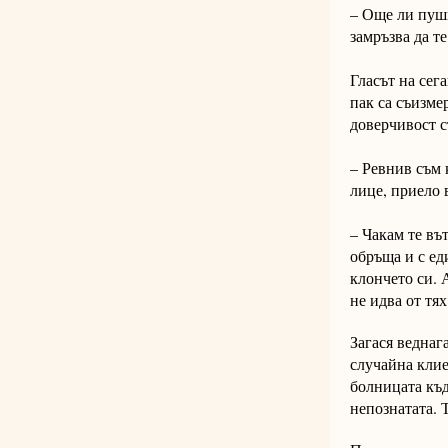
– Още ли пуши
замръзва да те
Гласът на сег
пак са съизме
доверчивост с
– Ревнив съм 
лице, приело 
– Чакам те въ
обръща и с ед
клончето си. 
не идва от тях
Загася веднага
случайна клие
болницата къд
непознатата. 