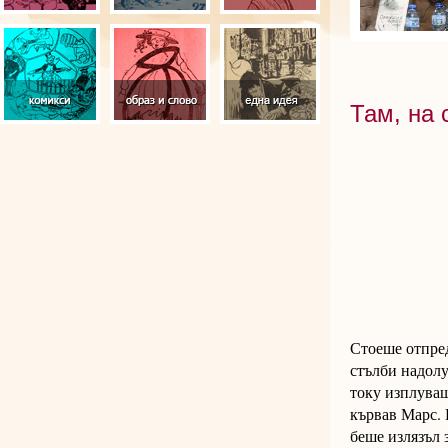
Там, на
Стоеше отпред
стълби надолу
току изплуваш
кървав Марс. 
беше излязъл 