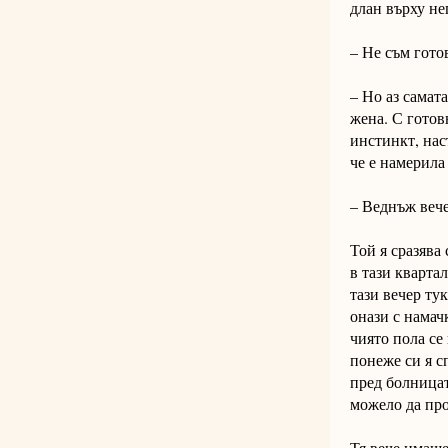
длан върху не
– Не съм гото
– Но аз самат
жена. С готов
инстинкт, нас
че е намерила
– Веднъж вече
Той я сразява 
в тази кварта
тази вечер ту
онази с намачк
чиято пола се
понеже си я с
пред болницат
можело да пр
Тя вече имаше