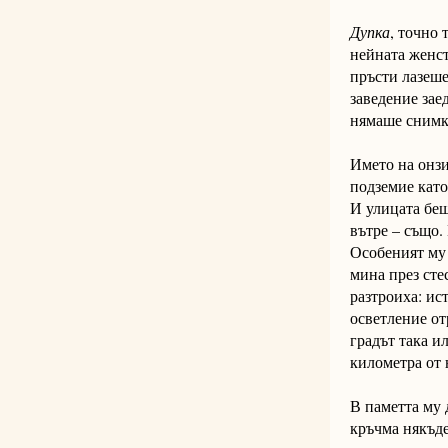
Дупка
, точно 
нейната женст
пръсти лазеше
заведение заед
нямаше снимки
Името на онзи
подземие като
И улицата беш
вътре – също.
Особеният му 
мина през сте
разтроиха: ис
осветление от
градът така и
километра от 
В паметта му 
кръчма някъде