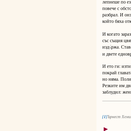
лепнеше по ез
повече с обст
разбрал. И он
който бяха отк
И когато зара
със същия цвя
изд
ржа. Став
ъ́
и двете еднов
И ето ги: изт
покрай главата
но няма. Поли
Резките им дв
заблудил: жен
[1]
Ърнест Хеми
►