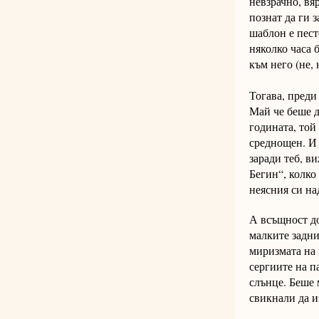
невзрачно, вя
познат да ги 
шаблон е пест
няколко часа 
към него (не,
Тогава, преди
Май че беше д
годината, той
среднощен. И 
заради теб, в
Бегин“, колко
неясния си на
А всъщност до
малките задни
миризмата на 
сергиите на п
слънце. Беше 
свикнали да и