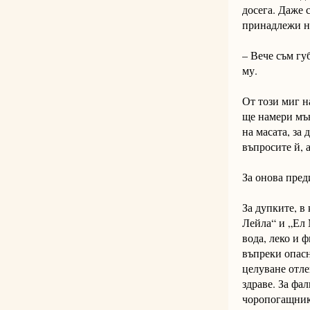
досега. Даже 
принадлежи на
– Вече съм гу
му.
От този миг н
ще намери мън
на масата, за 
въпросите й, 
За онова пред
За дупките, в
Лейла“ и „Ел 
вода, леко и 
въпреки опасн
целуване отле
здраве. За фа
чоропогащника