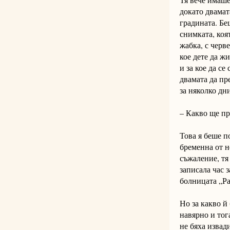
докато двамат
градината. Бе
снимката, коя
жабка, с черв
кое дете да жи
и за кое да с
двамата да пр
за няколко дн
– Какво ще пр
Това я беше п
бременна от н
съжаление, тя 
записала час 
болницата „Ра
Но за какво й
навярно и тог
не бяха извад