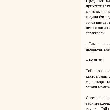
Преди пет год
прикрития ъгъ
която възстан
години бяха д
трябваше да г
пети и лица н
сграбчвали.
– Там… – посо
предпочитане 
– Боли ли?
Той не знаеше
както правят 
сервитьорката
мъжки момичет
Спомни си как
зъбните клечк
тяхната. Той 