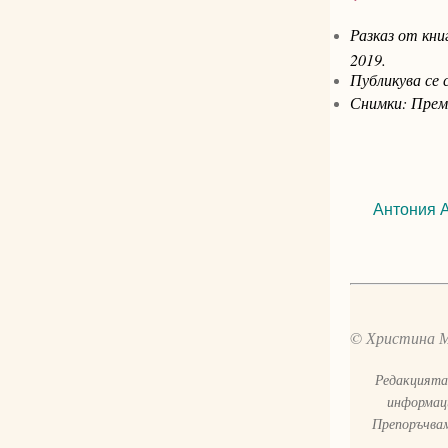
Разказ от кн
2019.
Публикува се 
Снимки: Прем
Антония 
© Христина 
Редакцията 
информаци
Препоръчвам