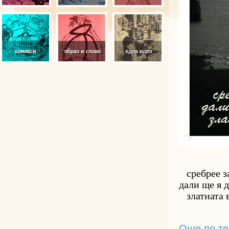
   сребрее з
дали ще я д
   златната 
Още по те