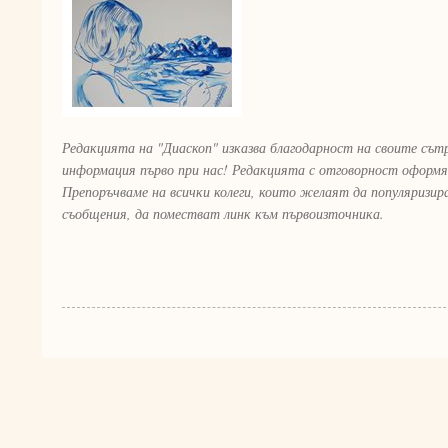
Редакцията на "Диаскоп" изказва благодарност на своите сът
информация първо при нас! Редакцията с отговорност оформя
Препоръчваме на всички колеги, които желаят да популяризи
съобщения, да поместват линк към първоизточника.