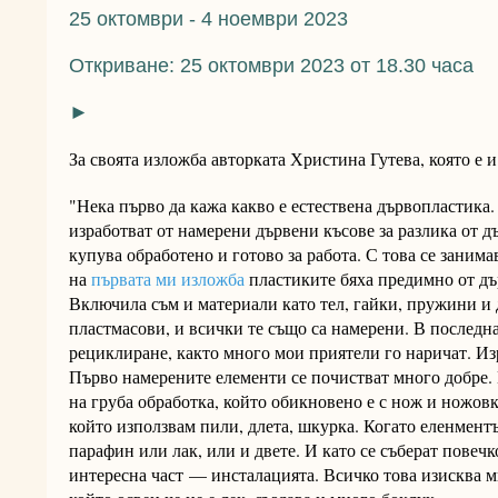
25 октомври - 4 ноември 2023
Откриване: 25 октомври 2023 от 18.30 часа
►
За своята изложба авторката Христина Гутева, която е и
"Нека първо да кажа какво е естествена дървопластика.
изработват от намерени дървени късове за разлика от дъ
купува обработено и готово за работа. С това се занима
на
първата ми изложба
пластиките бяха предимно от дъ
Включила съм и материали като тел, гайки, пружини и 
пластмасови, и всички те също са намерени. В последна
рециклиране, както много мои приятели го наричат. Из
Първо намерените елементи се почистват много добре. 
на груба обработка, който обикновено е с нож и ножовк
който използвам пили, длета, шкурка. Когато еленментъ
парафин или лак, или и двете. И като се съберат повечк
интересна част — инсталацията. Всичко това изисква мн