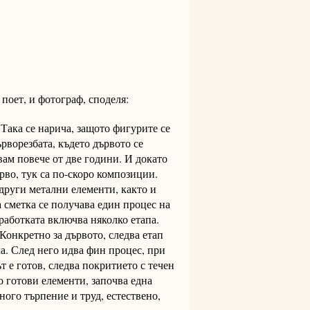
 поет, и фотограф, споделя:
 Така се нарича, защото фигурите се
рворезбата, където дървото се
вам повече от две години. И докато
рво, тук са по-скоро композиции.
други метални елементи, както и
 сметка се получава един процес на
работката включва няколко етапа.
Конкретно за дървото, следва етап
а. След него идва фин процес, при
т е готов, следва покритието с течен
о готови елементи, започва една
ого търпение и труд, естествено,