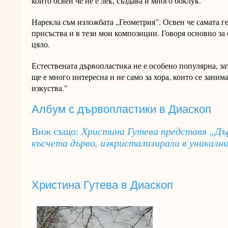
който освен че не е лек, създава и много боклук.
Нарекла съм изложбата „Геометрия”. Освен че самата ге
присъства и в тези мои композиции. Говоря основно за 
цяло.
Естествената дървопластика не е особено популярна, зат
ще е много интересна и не само за хора, които се зани
изкуства."
Албум с дървопластики в Диаскоп
Виж също:
Христина Гутева представя „Дъ
късчета дърво, изкристализирали в уникални
Христина Гутева в Диаскоп