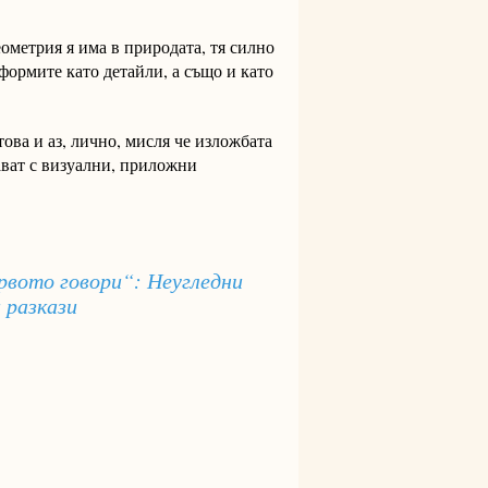
ометрия я има в природата, тя силно
формите като детайли, а също и като
ова и аз, лично, мисля че изложбата
мават с визуални, приложни
рвото говори“: Неугледни
 разкази