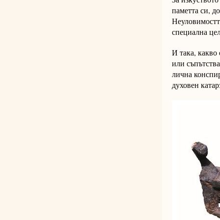
паметта си, до
Неуловимостта
специална цел
И така, какво
или съпътства
лична конспир
духовен катар