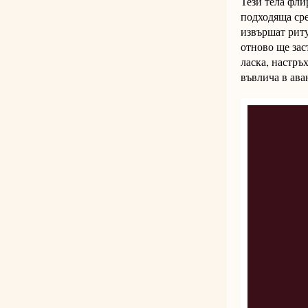
Тези тела фли
подходяща сре
извършат риту
отново ще зас
ласка, настръ
въвлича в ава