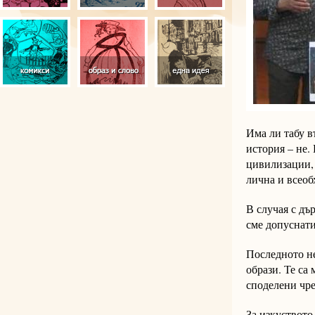
Има ли табу в
история – не.
цивилизации, 
лична и всеоб
В случая с дъ
сме допуснати
Последното не
образи. Те са
споделени чре
За изкуството