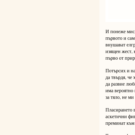
И понеже мисл
първото и само
внушават елгр
изящен жест, 
първо от приро
Потърсих и н
да твърдя, че
да развие люб
има вероятно 
за тяло, не м
Пласирането в
аскетични фиг
преминат към 