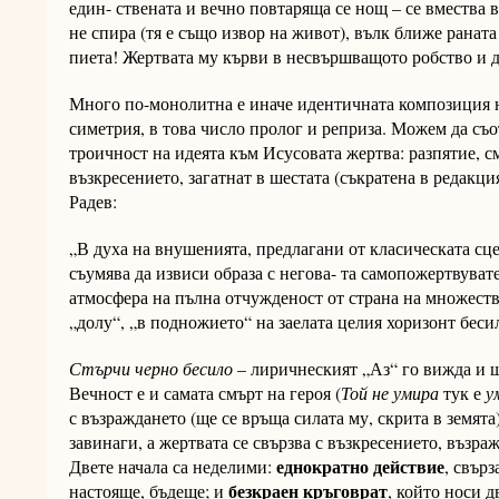
един- ствената и вечно повтаряща се нощ – се вмества 
не спира (тя е също извор на живот), вълк ближе раната 
пиета! Жертвата му кърви в несвършващото робство и д
Много по-монолитна е иначе идентичната композиция
симетрия, в това число пролог и реприза. Можем да съ
троичност на идеята към Исусовата жертва: разпятие, с
възкресението, загатнат в шестата (съкратена в редакц
Радев:
„В духа на внушенията, предлагани от класическата сце
съумява да извиси образа с негова- та самопожертвуват
атмосфера на пълна отчужденост от страна на множество
„долу“, „в подножието“ на заелата целия хоризонт бесил
Стърчи черно бесило
– лиричнеският „Аз“ го вижда и щ
Вечност е и самата смърт на героя (
Той не умира
тук е
ум
с възраждането (ще се връща силата му, скрита в земята
завинаги, а жертвата се свързва с възкресението, възра
еднократно действие
Двете начала са неделими:
, свърз
безкраен кръговрат
настояще, бъдеще; и
, който носи 