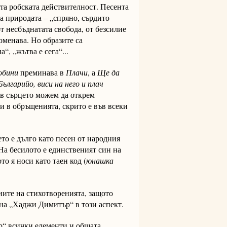
ата робската действителност. Песента
на природата – „спряно, сърдито
от несбъднатата свобода, от безсилие
оменава. Но образите са
“, „жътва е сега“...
обини
преминава в
Плачи
, а
Ще да
ългарийо, виси на него и плач
 в сърцето можем да открем
и в обръщенията, скрито е във всеки
то е дълго като песен от народния
На бесилото е единственият син на
о я носи като таен код (
юнашка
иите на стихотворенията, защото
на „Хаджи Димитър“ в този аспект.
“ всички елементи и общата