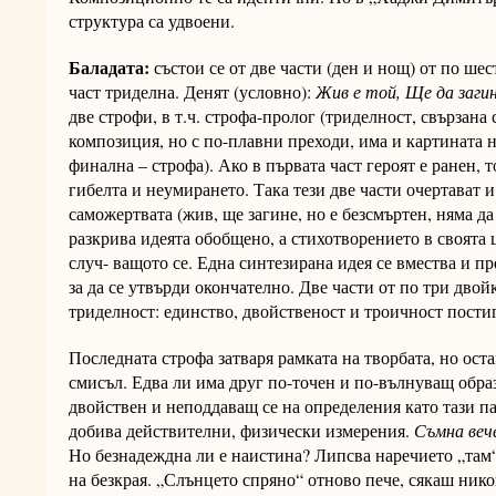
структура са удвоени.
Баладата:
състои се от две части (ден и нощ) от по ше
част триделна. Денят (условно):
Жив е той, Ще да загин
две строфи, в т.ч. строфа-пролог (триделност, свързана
композиция, но с по-плавни преходи, има и картината н
финална – строфа). Ако в първата част героят е ранен, т
гибелта и неумирането. Така тези две части очертават 
саможертвата (жив, ще загине, но е безсмъртен, няма д
разкрива идеята обобщено, а стихотворението в своята ц
случ- ващото се. Една синтезирана идея се вмества и пр
за да се утвърди окончателно. Две части от по три дво
триделност: единство, двойственост и троичност постиг
Последната строфа затваря рамката на творбата, но ост
смисъл. Едва ли има друг по-точен и по-вълнуващ обра
двойствен и неподдаващ се на определения като тази па
добива действителни, физически измерения.
Съмна веч
Но безнадеждна ли е наистина? Липсва наречието „там“
на безкрая. „Слънцето спряно“ отново пече, сякаш никог