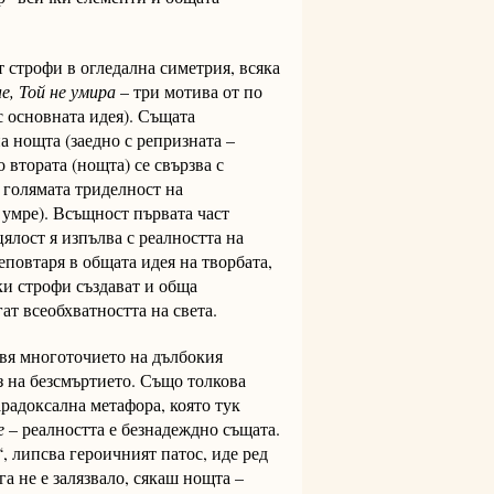
ст строфи в огледална симетрия, всяка
е, Той не умира
– три мотива от по
 с основната идея). Същата
а нощта (заедно с репризната –
о втората (нощта) се свързва с
и голямата триделност на
а умре). Всъщност първата част
ялост я изпълва с реалността на
еповтаря в общата идея на творбата,
йки строфи създават и обща
ат всеобхватността на света.
авя многоточието на дълбокия
з на безсмъртието. Също толкова
радоксална метафора, която тук
е
– реалността е безнадеждно същата.
, липсва героичният патос, иде ред
а не е залязвало, сякаш нощта –