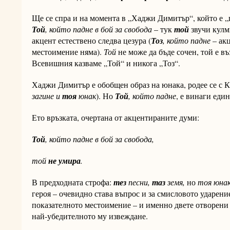
Ще се спра и на момента в „Хаджи Димитър“, който е „
Той
, който падне в бой за свобода
– тук
той
звучи кулм
акцент естествено следва цезура (
Тоз
, който падне
– акц
местоимение няма).
Той
не може да бъде сочен, той е въ
Всевишния казваме „Той“ и никога „Тоз“.
Хаджи Димитър е обобщен образ на юнака, родее се с К
загине и
тоя
юнак
). Но
Той
, който падне
, е винаги еди
Ето връзката, очертана от акцентираните думи:
Той
, който падне в бой за свобода,
той
не умира
.
В предходната строфа:
тез
песни,
таз
земя,
но
тоя юна
героя – очевидно става въпрос и за смисловото ударени
показателното местоимение – и именно двете отворени 
най-убедителното му извеждане.