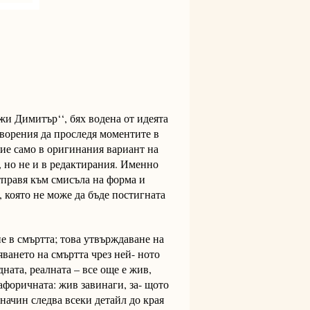
жи Димитър‘‘, бях водена от идеята
ворения да проследя моментите в
ие само в оригинания вариант на
, но не и в редактирания. Именно
тправя към смисъла на форма и
, която не може да бъде постигната
е в смъртта; това утвърждаване на
яването на смъртта чрез ней- ното
ната, реалната – все още е жив,
тафоричната: жив завинаги, за- щото
 начин следва всеки детайл до края