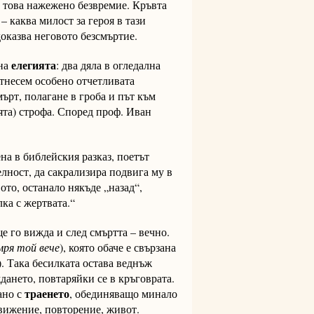
в това нажежено безвремие. Кръвта
– каква милост за героя в тази
оказва неговото безсмъртие.
елегията
 на
: два дяла в огледална
отнесем особено отчетливата
мърт, по
лагане в гроба и път към
ията) строфа. Според проф. Иван
на в библейския разказ, поетът
елност, да сакрализира подвига му в
то, останало някъде „назад“,
ка с жертвата.“
е го вижда и след смъртта – вечно.
ря той вече
), която обаче е свързана
). Така бесилката остава веднъж
ждането, повтаряйки се в кръговрата.
траенето
ано с
, обединяващо минало
движение, повторение, живот.