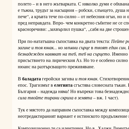
полето – и в него жътварката. С няколко думи е обхван
е тъжна, трудът за насъщния – робски, слънцето, душа 
пече“, а кръвта тече по-силно – от небесния огън, но и 
пред неправдата. Впро- чем конкретно събитие не се сп
красноречиви: „захвърлил пушка“, „сабя на две строшена
При по-нататъшна съпоставка на двата текста:
Пейте р
загине и тоя юнак... но млъкни сърце
в
твоят един син, Б
безнадежден навяват на теб, теб на сърцето
. Именно
присъствието на лирическия Аз. Но то е особено силно 
нюанс на разтърсващото преживяване.
баладата
В
геройски загива
и тоя юнак
. Стихотворение
елегията
епос. Трагизмът в
сгъстява словесната тъкан. 
България – надежда няма! Но въпреки това безнадежднот
сила твойте тирани скриха в земята
– вж. 1 част).
Тук е мястото да направим съпоставка между композиц
неотредактираният вариант е истинското продължение 
Композиционно те са идентични. Но в „Хаджи Димитър