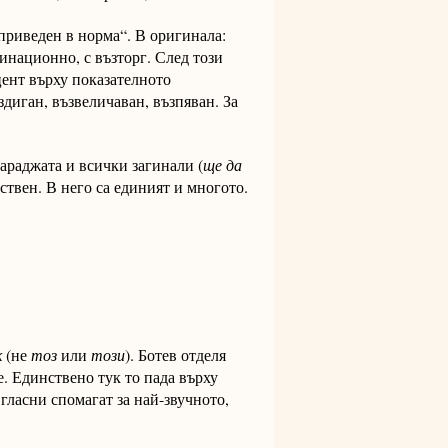
приведен в норма“. В оригинала:
инационно, с възторг. След този
ент върху показателното
здиган, възвеличаван, възпяван. За
араджата и всички загинали (
ще да
нствен. В него са единият и многото.
к
(не
тоз
или
този
). Ботев отделя
е. Единствено тук то пада върху
гласни спомагат за най-звучното,