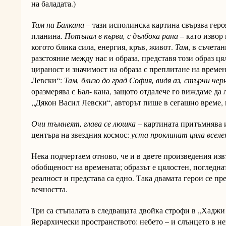
на баладата.)
Там на Балкана
– тази исполинска картина свързва геро
планина.
Потънал в кърви, с дълбока рана
– като извор 
когото блика сила, енергия, кръв, живот.
Там
, в съчетан
разстояние между нас и образа, представя този образ ця
цираност и значимост на образа с преплитане на времен
Левски“:
Там, близо до град София, видя аз, стърчи чер
оразмерява с Бал- кана, защото отдалече го виждаме да
,,Дякон Васил Левски“, авторът пише в сегашно време,
Очи тъмнеят, глава се люшка
– картината притъмнява и
центъра на звездния космос:
уста проклинат цяла вселе
Нека подчертаем отново, че и в двете произведения изв
обобщеност на времената; образът е цялостен, погледнат
реалност и представа са едно. Така двамата герои се п
вечността.
Три са стъпалата в следващата двойка строфи в „Хаджи
йерархически пространството: небето – и слънцето в не