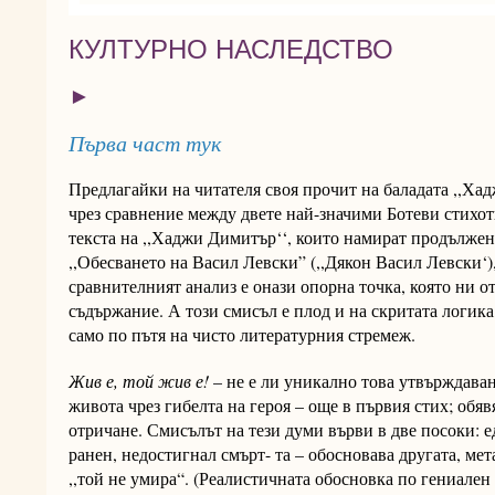
КУЛТУРНО НАСЛЕДСТВО
►
Първа част тук
Предлагайки на читателя своя прочит на баладата ,,Хад
чрез сравнение между двете най-значими Ботеви стихот
текста на ,,Хаджи Димитър‘‘, които намират продължен
,,Обесването на Васил Левски” (,,Дякон Васил Левски‘)
сравнителният анализ е онази опорна точка, която ни о
съдържание. А този смисъл е плод и на скритата логика
само по пътя на чисто литературния стремеж.
Жив е, той жив е!
– не е ли уникално това утвърждаван
живота чрез гибелта на героя – още в първия стих; обяв
отричане. Смисълът на тези думи върви в две посоки: ед
ранен, недостигнал смърт- та – обосновава другата, ме
,,той не умира“. (Реалистичната обосновка по гениален