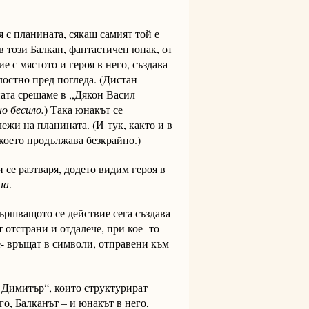
я с планината, сякаш самият той е
в този Балкан, фантастичен юнак, от
ие с мястото и героя в него, създава
лостно пред погледа. (Дистан-
ата срещаме в ,,Дякон Васил
но бесило.
) Така юнакът се
 лежи на планината. (И
тук, както и в
 което продължава безкрайно.)
 се разтваря, додето видим героя в
на
.
ършващото се действие сега създава
 отстрани и отдалече, при кое- то
ре- връщат в символи, отправени към
 Димитър“, които структурират
го, Балканът – и юнакът в него,