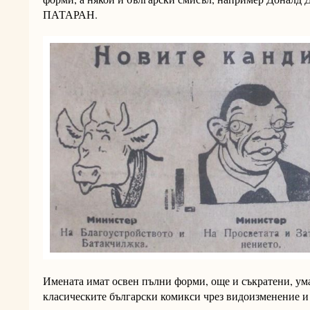
ПАТАРАН.
Имената имат освен пълни форми, още и съкратени, ум
класическите български комикси чрез видоизменение и 