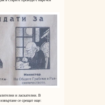
алителни и ласкателни. В
извъртане се срещат още: