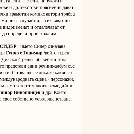
, галени, глезени, понякога и
хове и др. текстови пояснения дават
ички грамотни комикс автори трябва
рми не са случайни, а се явяват по
се видоизменят и отдалечават от
е да определи произхода им.
 СИДЕР
- името Сидер означава
Гунчо е Гонимир
ер:
/който търси
 "Диаскоп" реши обявената тема
о представи един речник-албум със
икси. С това ще се докаже какво са
а международната сцена - персонажи,
мем само тези от малките комедийни
акишор Винопийцев
и др/. Който
за свое собствено усъвършенстване.