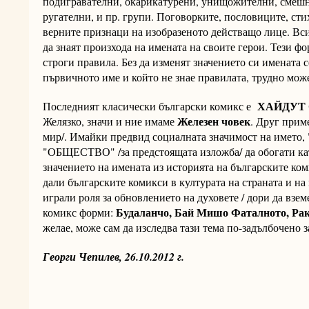
подигравателни, окарикатурени, унищожителни, смешни
ругателни, и пр. групи. Поговорките, пословиците, сти
верните признаци на изобразеното действащо лице. Вс
да знаят произхода на имената на своите герои. Тези фо
строги правила. Без да изменят значението си имената 
първичното име и който не знае правилата, трудно мож
ХАЙДУТ
Последният класически български комикс е
Железен човек
Желязко, значи и ние имаме
. Друг прим
мир/. Имайки предвид социалната значимост на името,
"ОБЩЕСТВО" /за предстоящата изложба/ да обогати кат
значението на имената из историята на българските ком
дали българските комикси в културата на страната и н
играли роля за обновлението на духовете / дори да взе
Будаланчо, Бай Мишо Фаталното, Р
комикс форми:
желае, може сам да изследва тази тема по-задълбочено 
Георги Чепилев, 26.10.2012 г.