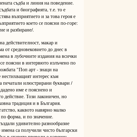
нената съдба и линия на поведение.
ъдбата и биографията, т.е. то е
тява възприятието и за това героя е
зприятието което се поясни по-горе:
ие и разбиране/.
на действителност, макар и
ма от средновековието до днес в
мена в лубочните издания на всички
к се поясни в интервюто излъчено по
ожбата "Поп арт - знаци на
 е нестихващият интерес към
а печатали илюстрирани буквари /
 дадено име е пояснено и
о действие. Този лаконичен, но
ковна традиция и в България.
гатство, каквото навярно малко
по форма, и по значение.
 създали удивително разнообразие
 имена са получили чисто български
Дък в старите преводи е наречен