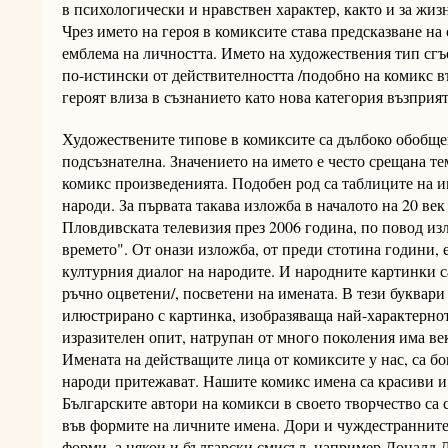
в психологически и нравствен характер, както и за жиз
Чрез името на героя в комиксите става предсказване на с
емблема на личността. Името на художествения тип сгъс
по-истински от действителността /подобно на комикс въ
героят влиза в съзнанието като нова категория възприят
Художествените типове в комиксите са дълбоко обобще
подсъзнателна. Значението на името е често срещана те
комикс произведенията. Подобен род са таблиците на и
народи. За първата такава изложба в началото на 20 ве
Пловдивската телевизия през 2006 година, по повод изл
времето". От онази изложба, от преди стотина години,
културния диалог на народите. И народните картинки с
ръчно оцветени/, посветени на имената. В тези буквари
илюстрирано с картинка, изобразяваща най-характернот
изразителен опит, натрупан от много поколения има ве
Имената на действащите лица от комиксите у нас, са бо
народи притежават. Нашите комикс имена са красиви и 
Българските автори на комикси в своето творчество са
във формите на личните имена. Дори и чуждестранните
форми, а някои и български смисъл, например Доналд 