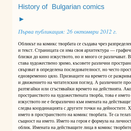
History of Bulgarian comics
►
Първа публикация: 26 октомври 2012 г.
Обликът на комикс творбата се създава чрез разпредел
и текст. Страницата си има своя архитектура — графич
близки до кино изкуството, но и много се различават. 
става художествено зримо, късовете различни простран
свързват в определена последователност, но често прос
едновременно цяло. Признаците на времето се разкрива
и движението на читателския поглед. А различните про
разтягайки или сгъстявайки времето на действията. Ак
пространството на художествената творба, това е имет
изкуството не е безразлично към имената на действащи
следва координацията с другите точки на дейностите. 
името в пространството на комикс творбата. Те са телат
същност на името. Името на героя е формула на личнос
облик. Имената на действащите лица в комикс творбите