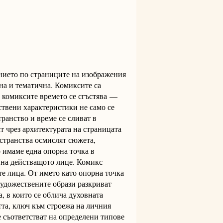
ението по страниците на изображения
на и тематична. Комиксите са
В комиксите времето се сгъстява —
ствени характеристики не само се
транство и време се сливат в
т чрез архитектурата на страницата
странства осмислят сюжета,
о имаме една опорна точка в
о на действащото лице. Комикс
те лица. От името като опорна точка
Художествените образи разкриват
а, в които се облича духовната
тта, ключ към строежа на личния
 съответстват на определени типове