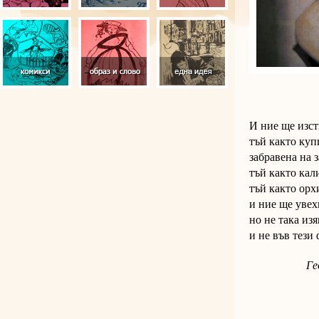
И ние ще изс
тъй както куп
забравена на 
тъй както кал
тъй както орх
и ние ще увех
но не така из
и не във тези
Ге