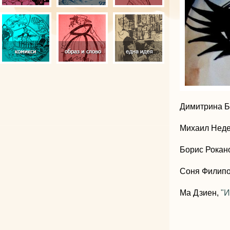
Димитрина 
Михаил Неде
Борис Рокан
Соня Филип
Ма Дзиен,
"И