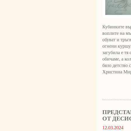
Кубинките вър
воплите на мъ
обуват и тръг
огнени куршум
загубила е тя
обичаме, а кол
бяло детство 
Христина Мирч
ПРЕДСТА
ОТ ДЕСИ
12.03.2024