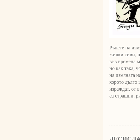
Ръцете на изм
жилки сиви, п
във времена м
но как така, 
на измяната на
хорото дълго щ
израждат, от 
са страшни, р
ДЕСИСЛА