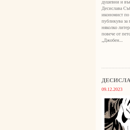
душевни и вън
Десислава Събо
икономист по 
публикува за 
няколко литера
повече от пет
„Джобен...
ДЕСИСЛА
09.12.2023