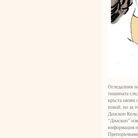
Огледалния ли
тишината след
кръста окови 
покой, но за 
Диаскоп Коле
"Диаскоп" изк
информация пъ
Препоръчваме 