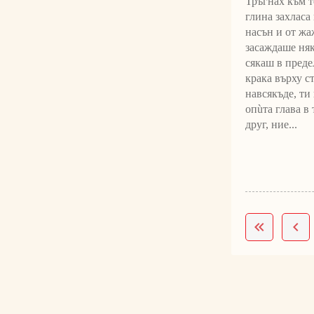
Тръгнах към т
глина захласа
насън и от жа
засаждаше няк
сякаш в преде
крака върху с
навсякъде, ти
опùта глава в
друг, ние...