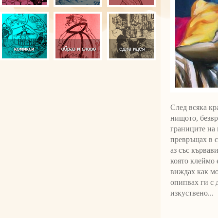
След всяка кр
нищото, безвр
границите на 
превръщах в с
аз със кървав
която клеймо 
виждах как мо
опипвах ги с 
изкуствено...