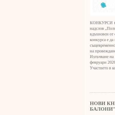
КОНКУРСИ ► И
надслов „Поля
вдъхновен от 
конкурса е да
същевременно 
на провеждане
Излъчване на 
февруари 2026
Участието в ко
НОВИ КН
БАЛОНИ