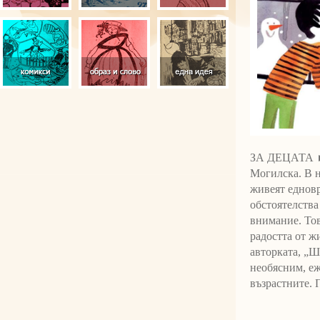
ЗА ДЕЦАТА ► 
Могилска. В н
живеят едновр
обстоятелства
внимание. Тов
радостта от ж
авторката, „Ш
необясним, еж
възрастните. П