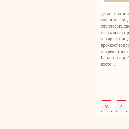
Думи за книгат
случи между д
слънчевата св
неосъзнати пр
макар че нищо
крехкост и кр
посрещат най-
Разкази на ръ
което...