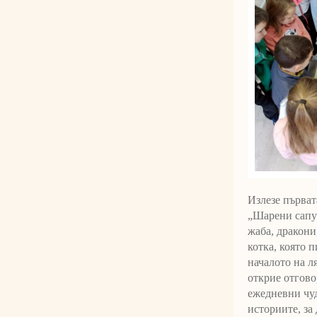
Излезе първат
„Шарени сапун
жаба, дракони
котка, която 
началото на л
открие отговор
ежедневни чуд
историите, за