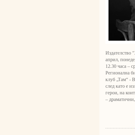
Издателство "
април, понеде
12.30 часа – с
Регионална би
клуб „Там“ - 
след като е из
герои, на кои
– драматични,