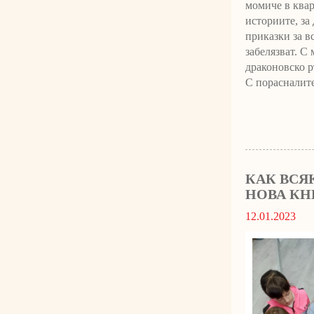
момиче в квар
историите, за
приказки за в
забелязват. С 
драконовско р
С порасналите
КАК ВСЯ
НОВА КН
12.01.2023