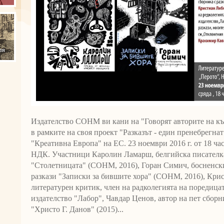
Издателство СОНМ ви кани на "Говорят авторите на къ
в рамките на своя проект "Разказът - един пренебрегна
"Креативна Европа" на ЕС. 23 ноември 2016 г. от 18 ча
НДК. Участници Каролин Ламарш, белгийска писателка,
"Столетницата" (СОНМ, 2016), Горан Симич, босненски
разкази "Записки за бившите хора" (СОНМ, 2016), Кри
литературен критик, член на радколегията на поредица
издателство "Лабор", Чавдар Ценов, автор на пет сборни
"Христо Г. Данов" (2015)...