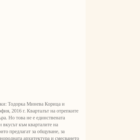
ски: Тодорка Минева Корица и
ия, 2016 г. Кварталът на отрепките
ъра. Но това не е единствената
 и вкусът към кварталите на
ито предлагат за общуване, за
нородната архитектура и смесването