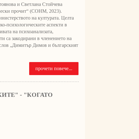
тоянова и Светлана Стойчева
ески прочит“ (СОНМ, 2023).
инистерството на културата. Целта
ско-психологическите аспекти в
вата на психоанализата,
ти са закодирани в членението на
адслов „Димитър Димов и българският
прочети повече...
ИТЕ" - "КОГАТО