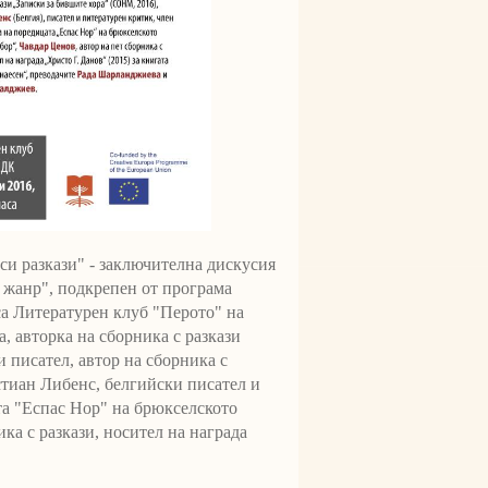
си разкази" - заключителна дискусия
т жанр", подкрепен от програма
са Литературен клуб "Перото" на
 авторка на сборника с разкази
 писател, автор на сборника с
стиан Либенс, белгийски писател и
та "Еспас Нор" на брюкселското
ка с разкази, носител на награда