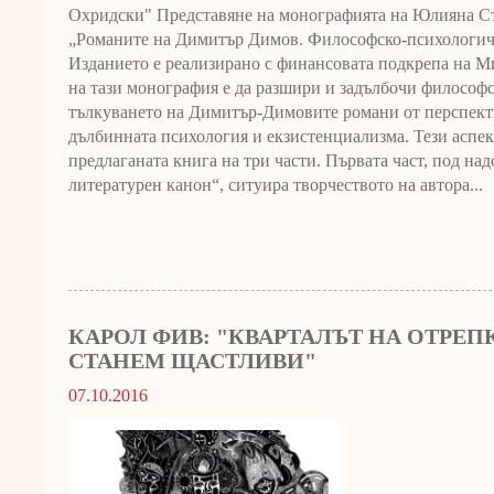
Охридски" Представяне на монографията на Юлияна С
„Романите на Димитър Димов. Философско-психологич
Изданието е реализирано с финансовата подкрепа на М
на тази монография е да разшири и задълбочи философ
тълкуването на Димитър-Димовите романи от перспекти
дълбинната психология и екзистенциализма. Тези аспек
предлаганата книга на три части. Първата част, под н
литературен канон“, ситуира творчеството на автора...
КАРОЛ ФИВ: "КВАРТАЛЪТ НА ОТРЕПК
СТАНЕМ ЩАСТЛИВИ"
07.10.2016