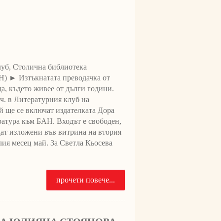
клуб, Столична библиотека
) ► Изтъкнатата преводачка от
а, където живее от дълги години.
 ч. в Литературния клуб на
 й ще се включат издателката Дора
атура към БАH. Входът е свободен,
дат изложени във витрина на втория
ия месец май. За Светла Кьосева
прочети повече...