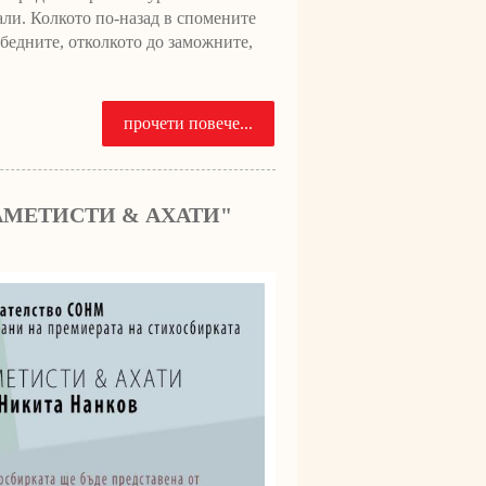
али. Колкото по-назад в спомените
 бедните, отколкото до заможните,
прочети повече...
АМЕТИСТИ & АХАТИ"