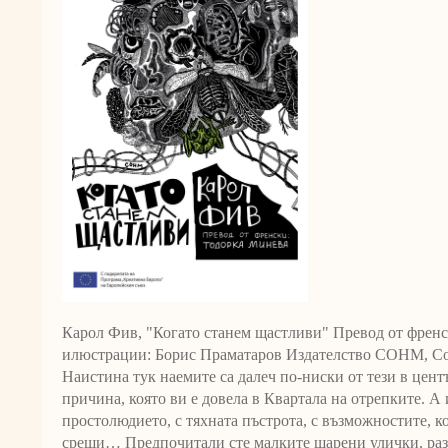
Карол Фив, "Когато станем щастливи" Превод от френ
илюстрации: Борис Праматаров Издателство СОНМ, Соф
Наистина тук наемите са далеч по-ниски от тези в цент
причина, която ви е довела в Квартала на отрепките. А
простолюдието, с тяхната пъстрота, с възможностите, ко
срещи… Предпочитали сте малките шарени улички, раз