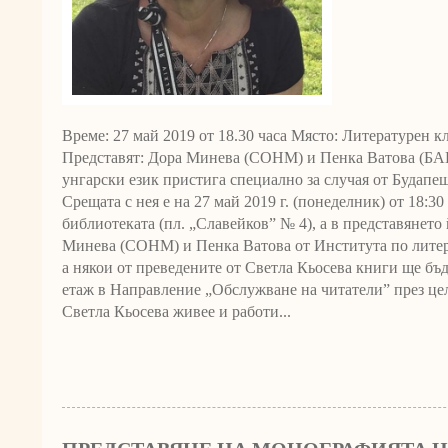
Време: 27 май 2019 от 18.30 часа Място: Литературен 
Представят: Дора Минева (СОНМ) и Пенка Ватова (БАН
унгарски език пристига специално за случая от Будапещ
Срещата с нея е на 27 май 2019 г. (понеделник) от 18:30
библиотеката (пл. „Славейков” № 4), а в представянето
Минева (СОНМ) и Пенка Ватова от Института по литер
а някои от преведените от Светла Кьосева книги ще бъ
етаж в Направление „Обслужване на читатели” през цел
Светла Кьосева живее и работи...